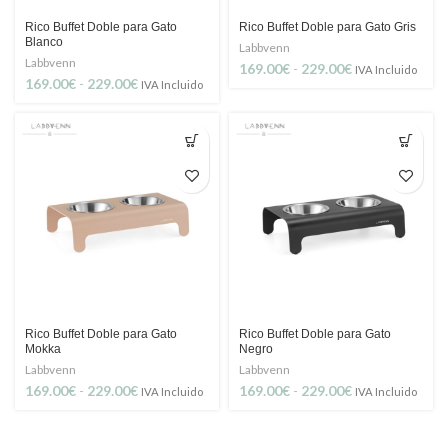
Rico Buffet Doble para Gato
Rico Buffet Doble para Gato Gris
Blanco
Labbvenn
Labbvenn
Rango
169.00
€
-
229.00
€
IVA Incluido
Rango
169.00
€
-
229.00
€
de
IVA Incluido
de
precios:
precios:
desde
desde
169.00€
169.00€
hasta
hasta
229.00€
229.00€
Rico Buffet Doble para Gato
Rico Buffet Doble para Gato
Mokka
Negro
Labbvenn
Labbvenn
Rango
Rango
169.00
€
-
229.00
€
169.00
€
-
229.00
€
IVA Incluido
IVA Incluido
de
de
precios:
precios:
desde
desde