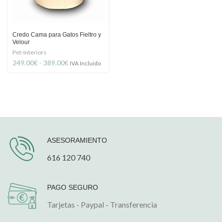
Credo Cama para Gatos Fieltro y
Velour
Pet-Interiors
Rango
249.00
€
-
389.00
€
IVA Incluido
de
precios:
desde
249.00€
hasta
389.00€
ASESORAMIENTO
616 120 740
PAGO SEGURO
Tarjetas - Paypal - Transferencia