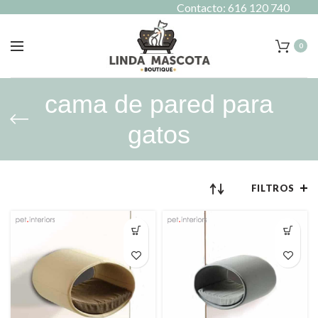
Contacto: 616 120 740
0
cama de pared para
gatos
FILTROS