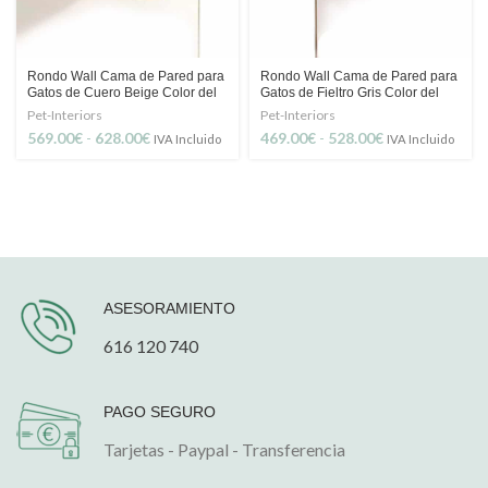
Rondo Wall Cama de Pared para
Rondo Wall Cama de Pared para
Gatos de Cuero Beige Color del
Gatos de Fieltro Gris Color del
Colchón personalidable
Colchón personalidable
Pet-Interiors
Pet-Interiors
Rango
Rango
569.00
€
-
628.00
€
469.00
€
-
528.00
€
IVA Incluido
IVA Incluido
de
de
precios:
precios:
desde
desde
569.00€
469.00€
hasta
hasta
628.00€
528.00€
ASESORAMIENTO
616 120 740
PAGO SEGURO
Tarjetas - Paypal - Transferencia