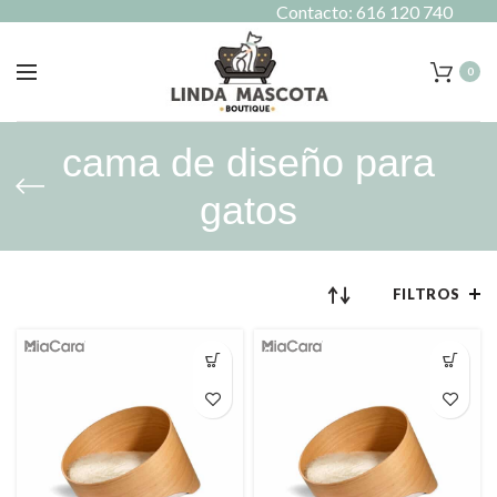
Contacto: 616 120 740
0
cama de diseño para
gatos
FILTROS