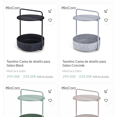
Tavolino Cama de diseño para
Tavolino Cama de diseño para
Gatos Black
Gatos Concrete
MiaCara Gato
MiaCara Gato
Rango
Rango
299.00
€
-
334.00
€
299.00
€
-
334.00
€
IVA Incluido
IVA Incluido
de
de
precios:
precios:
desde
desde
299.00€
299.00€
hasta
hasta
334.00€
334.00€