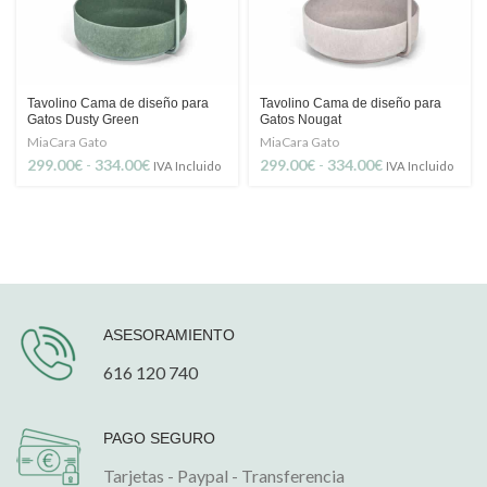
Tavolino Cama de diseño para
Tavolino Cama de diseño para
Gatos Dusty Green
Gatos Nougat
MiaCara Gato
MiaCara Gato
Rango
Rango
299.00
€
-
334.00
€
299.00
€
-
334.00
€
IVA Incluido
IVA Incluido
de
de
precios:
precios:
desde
desde
299.00€
299.00€
hasta
hasta
334.00€
334.00€
ASESORAMIENTO
616 120 740
PAGO SEGURO
Tarjetas - Paypal - Transferencia