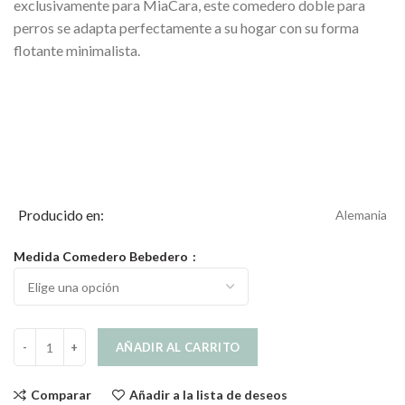
199.00€
exclusivamente para MiaCara, este comedero doble para
hasta
perros se adapta perfectamente a su hogar con su forma
239.00€
flotante minimalista.
Producido en:
Alemania
Medida Comedero Bebedero
Arco Comedero Alto para Perros Gris cantidad
AÑADIR AL CARRITO
Comparar
Añadir a la lista de deseos