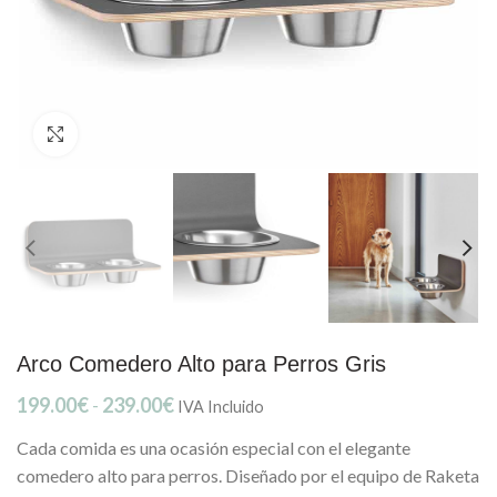
Clic para ampliar
Arco Comedero Alto para Perros Gris
Rango
199.00
€
-
239.00
€
IVA Incluido
de
Cada comida es una ocasión especial con el elegante
precios:
desde
comedero alto para perros. Diseñado por el equipo de Raketa