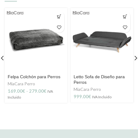
Felpa Colchón para Perros
Letto Sofa de Diseño para
Perros
MiaCara Perro
MiaCara Perro
Rango
169.00
€
-
279.00
€
IVA
de
999.00
€
IVA Incluido
Incluido
precios:
desde
169.00€
hasta
279.00€