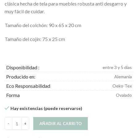
clásica hecha de tela para muebles robusta anti desgarro y
muy fácil de cuidar.
Tamaño del colchón: 90 x 65 x 20 cm
Tamaño del cojín: 75 x 25 cm
Disponibilidad :
entre 3 y 5 días
Producido en:
Alemania
Eco Responsabilidad
Oeko-Tex
Forma
Ovalado
Hay existencias (puede reservarse)
Luna Colchón Ortopédico para Perros Tudor Verde cantidad
AÑADIR AL CARRITO