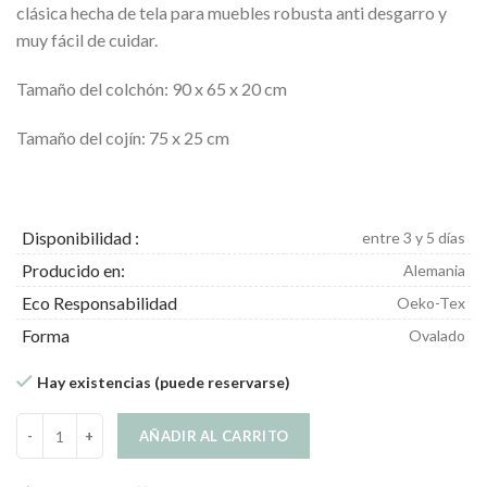
clásica hecha de tela para muebles robusta anti desgarro y
muy fácil de cuidar.
Tamaño del colchón: 90 x 65 x 20 cm
Tamaño del cojín: 75 x 25 cm
Disponibilidad :
entre 3 y 5 días
Producido en:
Alemania
Eco Responsabilidad
Oeko-Tex
Forma
Ovalado
Hay existencias (puede reservarse)
Luna Colchón Ortopédico para Perros Oxford Rosa cantidad
AÑADIR AL CARRITO