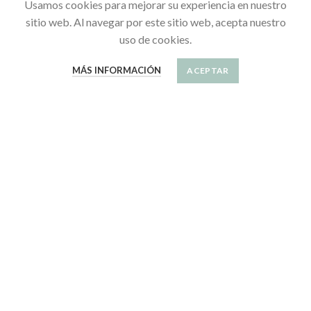
Usamos cookies para mejorar su experiencia en nuestro
sitio web. Al navegar por este sitio web, acepta nuestro
SU CUENTA
uso de cookies.
Información personal
MÁS INFORMACIÓN
ACEPTAR
Sus pedidos
SÍGUENOS
Save
Únete a la comunidad de Linda Mascota
Infórmate de todas las novedades, e inspírate con las nuevas
tendencias.