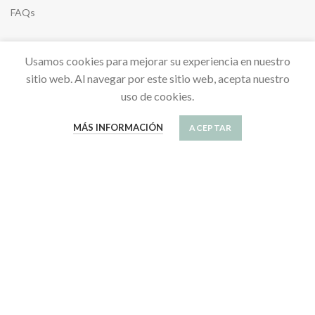
FAQs
Usamos cookies para mejorar su experiencia en nuestro
sitio web. Al navegar por este sitio web, acepta nuestro
uso de cookies.
LINDA MASCOTA
Nosotros
MÁS INFORMACIÓN
ACEPTAR
Contacto
Blog
Inspiración
SU CUENTA
Información personal