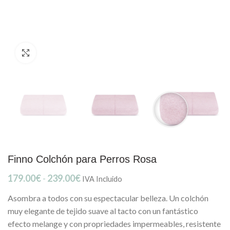
Clic para ampliar
Finno Colchón para Perros Rosa
Rango
179.00
€
-
239.00
€
IVA Incluido
de
Asombra a todos con su espectacular belleza. Un colchón
precios:
desde
muy elegante de tejido suave al tacto con un fantástico
179.00€
efecto melange y con propriedades impermeables, resistente