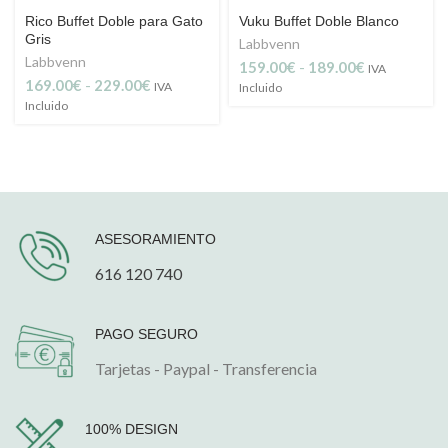
Rico Buffet Doble para Gato
Vuku Buffet Doble Blanco
Gris
Labbvenn
Labbvenn
Rango
159.00
€
-
189.00
€
IVA
Rango
169.00
€
-
229.00
€
de
IVA
Incluido
de
precios:
Incluido
precios:
desde
desde
159.00€
169.00€
hasta
hasta
189.00€
229.00€
ASESORAMIENTO
616 120 740
PAGO SEGURO
Tarjetas - Paypal - Transferencia
100% DESIGN