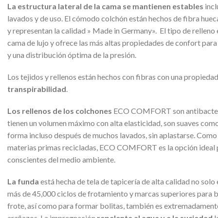
La estructura lateral de la cama se mantienen estables
incl
lavados y de uso. El cómodo colchón están hechos de fibra huec
y representan la calidad » Made in Germany». El tipo de relleno e
cama de lujo y ofrece las más altas propiedades de confort para
y una distribución óptima de la presión.
Los tejidos y rellenos están hechos con fibras con una propieda
transpirabilidad
.
Los rellenos de los colchones
ECO COMFORT son antibacterian
tienen un volumen máximo con alta elasticidad, son suaves como
forma incluso después de muchos lavados, sin aplastarse. Como 
materias primas recicladas, ECO COMFORT es la opción ideal p
conscientes del medio ambiente.
La funda
está hecha de tela de tapicería de alta calidad no solo
más de 45,000 ciclos de frotamiento y marcas superiores para bri
frote, así como para formar bolitas, también es extremadamente 
arañazos. La impregnación
repelente al agua y a la suciedad
l