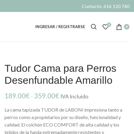
Contacto: 616 120 740
0
INGRESAR / REGISTRARSE
0
Tudor Cama para Perros
Desenfundable Amarillo
Rango
189.00
€
-
359.00
€
IVA Incluido
de
La cama tapizada TUDOR de LABONI impresiona tanto a
precios:
perros como a propietarios por su diseño, funcionalidad y
desde
calidad. El colchón ECO COMFORT de alta calidad y los
189.00€
tejidos de la funda extremadamente resistentes y