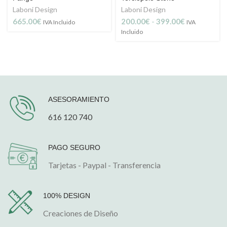
Laboni Design
Laboni Design
Rango
665.00
€
200.00
€
-
399.00
€
IVA Incluido
IVA
de
Incluido
precios:
desde
200.00€
hasta
399.00€
ASESORAMIENTO
616 120 740
PAGO SEGURO
Tarjetas - Paypal - Transferencia
100% DESIGN
Creaciones de Diseño