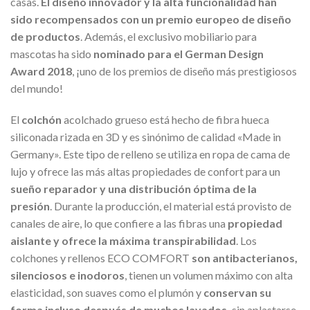
casas.
El diseño innovador y la alta funcionalidad han
sido recompensados ​​con un premio europeo de diseño
de productos
. Además, el exclusivo mobiliario para
mascotas ha sido
nominado para el German Design
Award 2018
, ¡uno de los premios de diseño más prestigiosos
del mundo!
El
colchón
acolchado grueso está hecho de fibra hueca
siliconada rizada en 3D y es sinónimo de calidad «Made in
Germany». Este tipo de relleno se utiliza en ropa de cama de
lujo y ofrece las más altas propiedades de confort para un
sueño reparador y una distribución óptima de la
presión
. Durante la producción, el material está provisto de
canales de aire, lo que confiere a las fibras una
propiedad
aislante y ofrece la máxima transpirabilidad
. Los
colchones y rellenos ECO COMFORT
son antibacterianos,
silenciosos e inodoros
, tienen un volumen máximo con alta
elasticidad, son suaves como el plumón y
conservan su
forma incluso después de muchos lavados,
sin aplastarse.