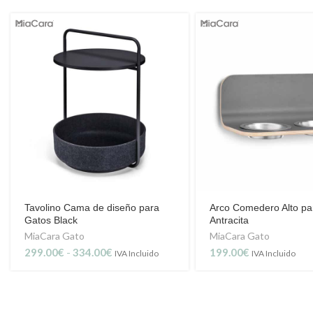
Tavolino Cama de diseño para
Arco Comedero Alto pa
Gatos Black
Antracita
MiaCara Gato
MiaCara Gato
Rango
299.00
€
-
334.00
€
199.00
€
IVA Incluido
IVA Incluido
de
precios:
desde
299.00€