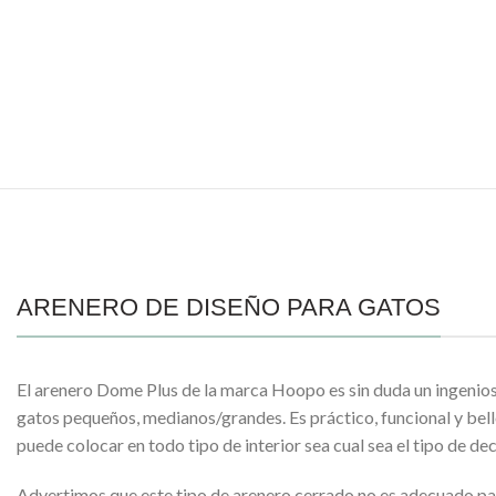
ARENERO DE DISEÑO PARA GATOS
El arenero Dome Plus de la marca Hoopo es sin duda un ingenios
gatos pequeños, medianos/grandes. Es práctico, funcional y bello
puede colocar en todo tipo de interior sea cual sea el tipo de de
Advertimos que este tipo de arenero cerrado no es adecuado pa